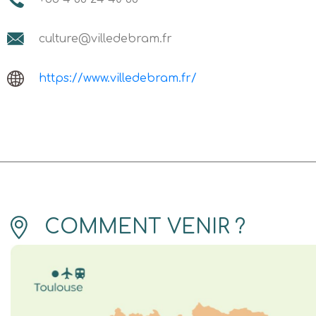
culture@villedebram.fr
https://www.villedebram.fr/
COMMENT VENIR ?