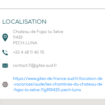
LOCALISATION
Chateau de Fajac la Selve
11420
PECH-LUNA
+33 4 68 11 40 70
contact.11@gites-sud.fr
https://www.gites-de-france-sud.fr/location-de
-vacances/aude/les-chambres-du-chateau-de
-fajac-la-selve-11g900425-pech-luna