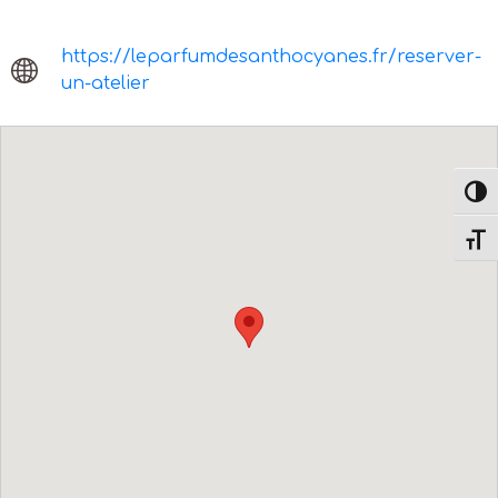
https://leparfumdesanthocyanes.fr/reserver-
un-atelier
Passe
Change