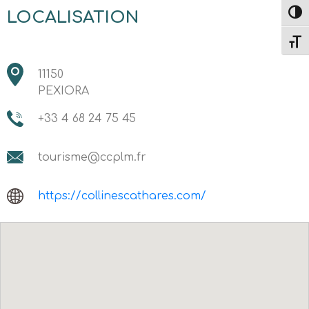
LOCALISATION
Passe
Change
11150
PEXIORA
+33 4 68 24 75 45
tourisme@ccplm.fr
https://collinescathares.com/