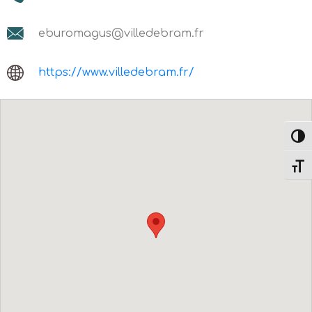
eburomagus@villedebram.fr
https://www.villedebram.fr/
Passe
Change