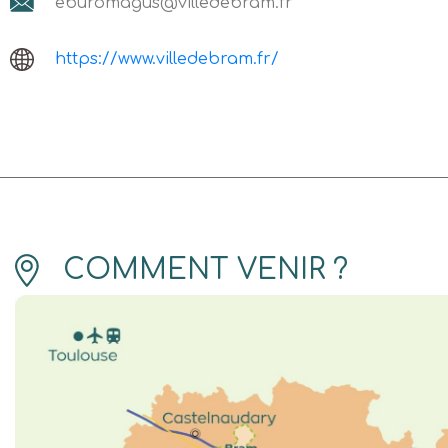
eburomagus@villedebram.fr
https://www.villedebram.fr/
COMMENT VENIR ?