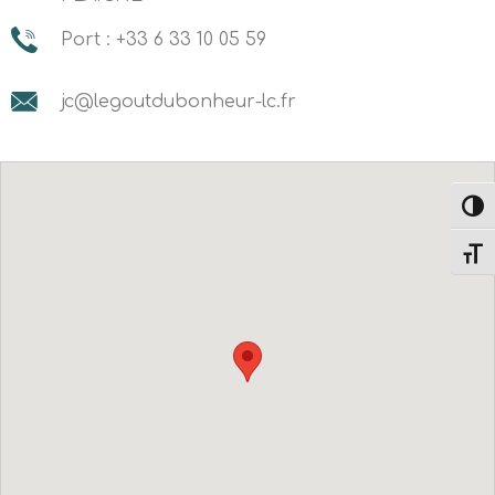
Port : +33 6 33 10 05 59
jc@legoutdubonheur-lc.fr
Passe
Change