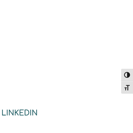
Altern
Alter
 LINKEDIN