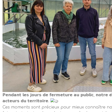
𝗣𝗲𝗻𝗱𝗮𝗻𝘁 𝗹𝗲𝘀 𝗷𝗼𝘂𝗿𝘀 𝗱𝗲 𝗳𝗲𝗿𝗺𝗲𝘁𝘂𝗿𝗲 𝗮𝘂 𝗽𝘂𝗯𝗹𝗶𝗰, 𝗻𝗼𝘁𝗿𝗲 𝗲́
𝗮𝗰𝘁𝗲𝘂𝗿𝘀 𝗱𝘂 𝘁𝗲𝗿𝗿𝗶𝘁𝗼𝗶𝗿𝗲.
Ces moments sont précieux pour mieux connaître nos 