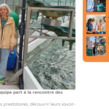
𝗾𝘂𝗶𝗽𝗲 𝗽𝗮𝗿𝘁 𝗮̀ 𝗹𝗮 𝗿𝗲𝗻𝗰𝗼𝗻𝘁𝗿𝗲 𝗱𝗲𝘀
prestataires, découvrir leurs savoir-