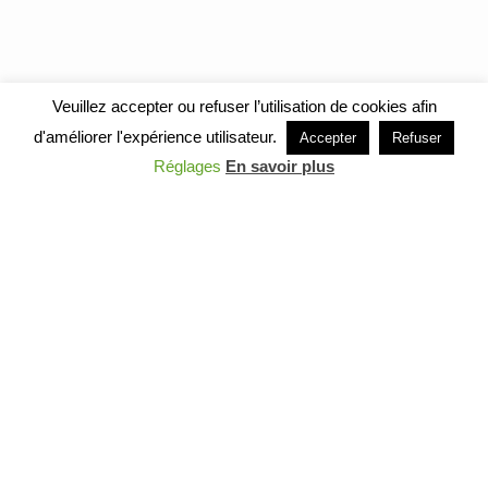
Veuillez accepter ou refuser l’utilisation de cookies afin
d'améliorer l'expérience utilisateur.
Accepter
Refuser
Réglages
En savoir plus
Campanario pared de
ladrillos
Desde lo alto de su imponente
campanario de ladrillo, la iglesia de Saint
Saturnin domina el pueblo de Belpech,
construida junto al mercado cubierto o
«Halles», de estilo Baltard, con el que crea
un bonito contraste. Situada en el centro
del pueblecito, destaca su portada