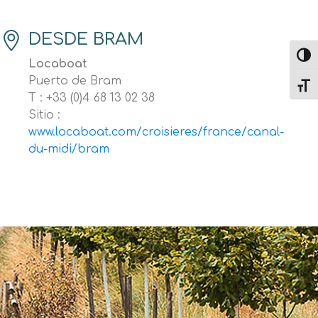
DESDE BRAM
Altern
Locaboat
Puerto de Bram
Alter
T : +33 (0)4 68 13 02 38
Sitio :
www.locaboat.com/croisieres/france/canal-
du-midi/bram