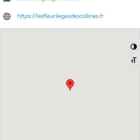
https://lesfleurilegesdescollines.fr
Altern
Alter