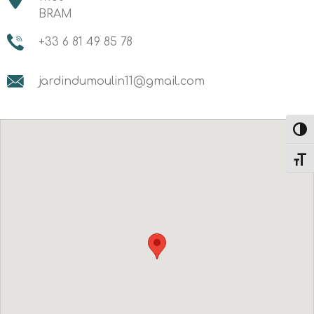
BRAM
+33 6 81 49 85 78
jardindumoulin11@gmail.com
Altern
Alter