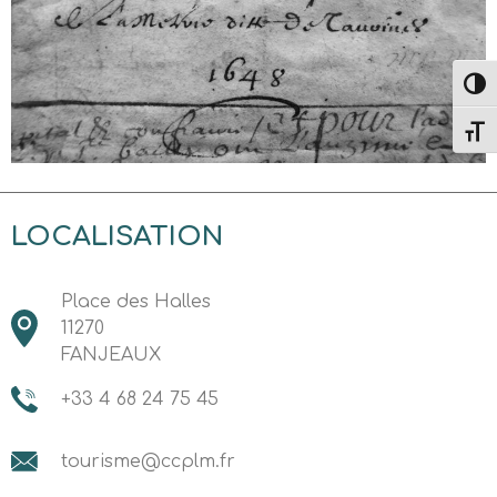
Altern
Alter
LOCALISATION
Place des Halles
11270
FANJEAUX
+33 4 68 24 75 45
tourisme@ccplm.fr