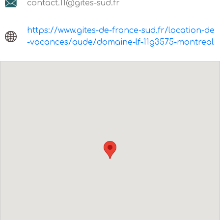
contact.11@gites-sud.fr
https://www.gites-de-france-sud.fr/location-de
-vacances/aude/domaine-lf-11g3575-montreal