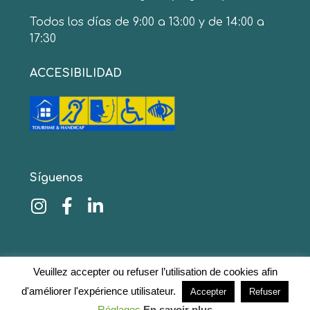
Todos los días de 9:00 a 13:00 y de 14:00 a
17:30
ACCESIBILIDAD
Síguenos
© 2020 www.collinescathares.com Todos los
Veuillez accepter ou refuser l’utilisation de cookies afin
derechos reservados
Avisos legales
–
Protección de
d'améliorer l'expérience utilisateur.
Accepter
Refuser
datos
Réglages
En savoir plus