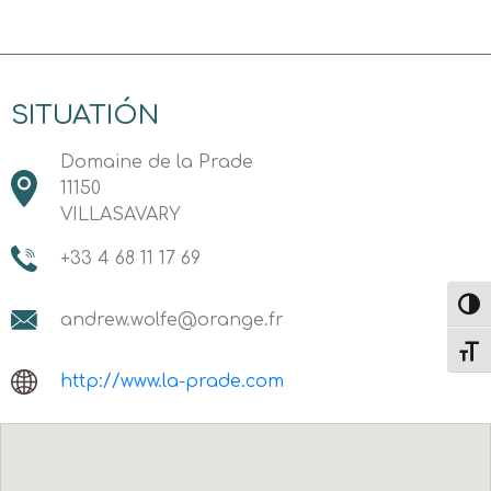
SITUATIÓN
Domaine de la Prade
11150
VILLASAVARY
+33 4 68 11 17 69
Altern
andrew.wolfe@orange.fr
Alter
http://www.la-prade.com