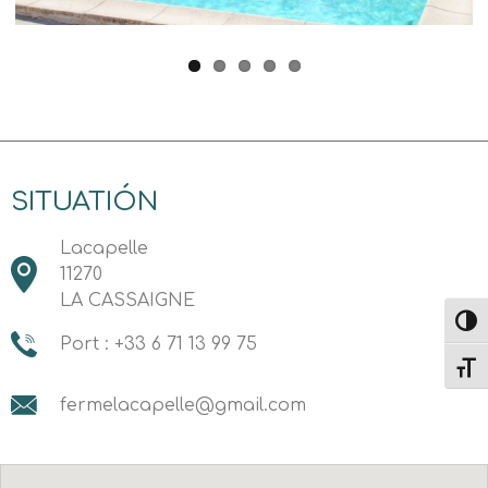
SITUATIÓN
Lacapelle
11270
LA CASSAIGNE
Altern
Port : +33 6 71 13 99 75
Alter
fermelacapelle@gmail.com