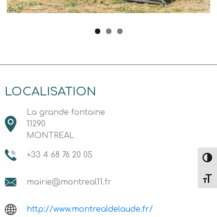
LOCALISATION
La grande fontaine
11290
MONTREAL
+33 4 68 76 20 05
Passe
Change
mairie@montreal11.fr
http://www.montrealdelaude.fr/