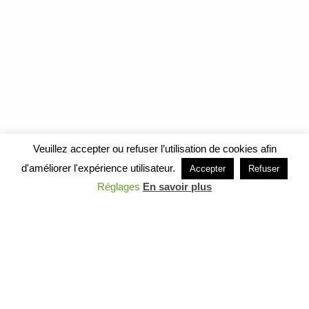
Veuillez accepter ou refuser l’utilisation de cookies afin
d'améliorer l'expérience utilisateur.
Accepter
Refuser
Réglages
En savoir plus
Sur les hauteurs des
collines ventées,
leurs lourdes silhouettes n’ont pas été
emportées par le vent d’Autan… elles se