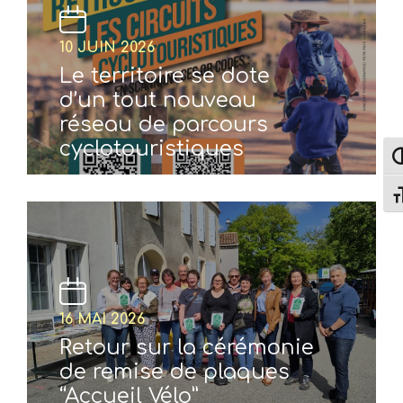
10 JUIN 2026
Le territoire se dote
d’un tout nouveau
réseau de parcours
cyclotouristiques
Pas
Cha
16 MAI 2026
Retour sur la cérémonie
de remise de plaques
“Accueil Vélo”