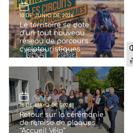
10 DE JUNIO DE 2026
Le territoire se dote
d’un tout nouveau
réseau de parcours
cyclotouristiques
Alt
Alt
16 DE MAYO DE 2026
Retour sur la cérémonie
de remise de plaques
“Accueil Vélo”