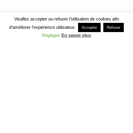
Veuillez accepter ou refuser l’utilisation de cookies afin
d'améliorer l'expérience utilisateur.
Accepter
Refuser
Réglages
En savoir plus
Le Château de La
Commanderie
L’imposante bâtisse se découvre au bout
d’une charmante allée bordée d’arbres.
Entre les feuilles,
au cœur d’un magnifique parc de quatre
hectares, le château a conservé tout
l’esprit de la forteresse médiévale
d’autrefois. Ancienne commanderie
hospitalière, la demeure fut édifiée au XIIè