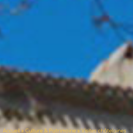
Accueil
»
Culture & Patrimoine
»
Visites châtelaines