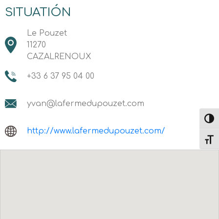
SITUATIÓN
Le Pouzet
11270
CAZALRENOUX
+33 6 37 95 04 00
yvan@lafermedupouzet.com
Altern
http://www.lafermedupouzet.com/
Alter