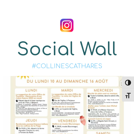
Social Wall
#COLLINESCATHARES
Passe
Change