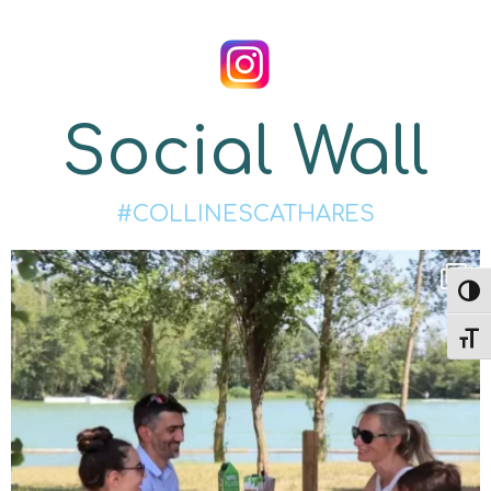
Social Wall
#COLLINESCATHARES
Passe
Change