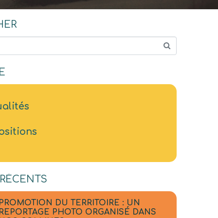
HER
E
alités
ositions
 RÉCENTS
PROMOTION DU TERRITOIRE : UN
REPORTAGE PHOTO ORGANISÉ DANS