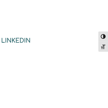
Passe
 LINKEDIN
Change