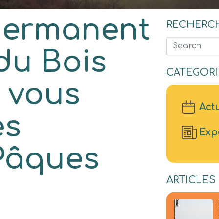
permanent
RECHERC
Search
du Bois
CATÉGORI
y vous
Actu
es
Exp
Pâques
ARTICLES