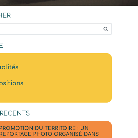
HER
E
alités
ositions
 RÉCENTS
PROMOTION DU TERRITOIRE : UN
REPORTAGE PHOTO ORGANISÉ DANS