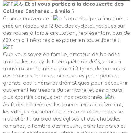
𝗘𝘁 𝘀𝗶 𝘃𝗼𝘂𝘀 𝗽𝗮𝗿𝘁𝗶𝗲𝘇 𝗮̀ 𝗹𝗮 𝗱𝗲́𝗰𝗼𝘂𝘃𝗲𝗿𝘁𝗲 𝗱𝗲𝘀
𝗖𝗼𝗹𝗹𝗶𝗻𝗲𝘀 𝗖𝗮𝘁𝗵𝗮𝗿𝗲𝘀… 𝗮̀ 𝘃𝗲́𝗹𝗼 ?
Grande nouveauté !
Notre équipe a imaginé et
créé un réseau de 12 boucles cyclotouristiques sur
des routes à faible circulation, représentant plus de
600 km d’itinéraires à explorer en toute liberté !
Que vous soyez en famille, amateur de balades
tranquilles, ou cycliste en quête de défis, chacun
trouvera son bonheur parmi 3 types de parcours :
des boucles faciles et accessibles pour petits et
grands, des itinéraires thématiques pour découvrir
autrement les trésors du territoire, et des circuits
plus sportifs conçus par nos passionnés.
Au fil des kilomètres, les panoramas se dévoilent,
les villages racontent leur histoire et les haltes se
multiplient : au pied des églises et des chapelles
romanes, à l’ombre des moulins, dans les parcs et