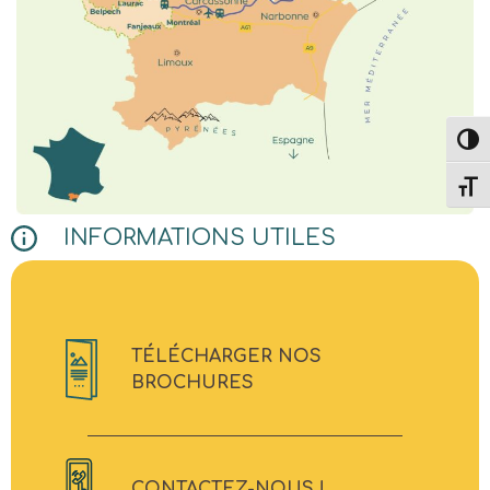
Passe
Change
INFORMATIONS UTILES
TÉLÉCHARGER NOS
BROCHURES
CONTACTEZ-NOUS !