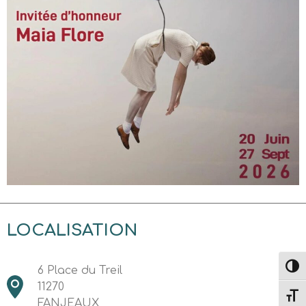
LOCALISATION
Passe
6 Place du Treil
11270
Change
FANJEAUX