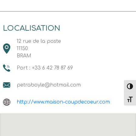
LOCALISATION
12 rue de la poste
11150
BRAM
Port : +33 6 42 78 87 69
petraboyle@hotmail.com
Passe
Change
http://www.maison-coupdecoeur.com