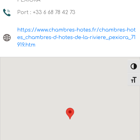
PEXIORA
Port : +33 6 68 78 42 73
https://www.chambres-hotes.fr/chambres-hot
es_chambres-d-hotes-de-la-riviere_pexiora_71
919.htm
Passe
Change