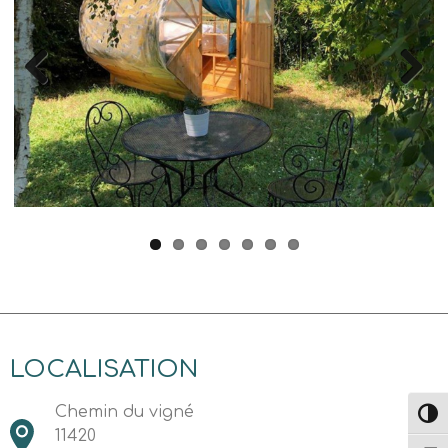
Previous
Next
LOCALISATION
Chemin du vigné
Passe
11420