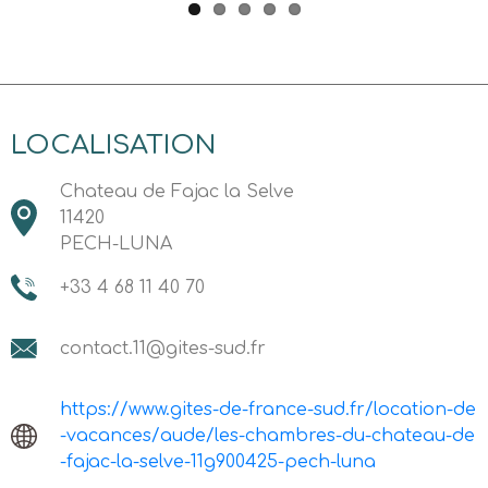
LOCALISATION
Chateau de Fajac la Selve
11420
PECH-LUNA
+33 4 68 11 40 70
contact.11@gites-sud.fr
https://www.gites-de-france-sud.fr/location-de
-vacances/aude/les-chambres-du-chateau-de
-fajac-la-selve-11g900425-pech-luna