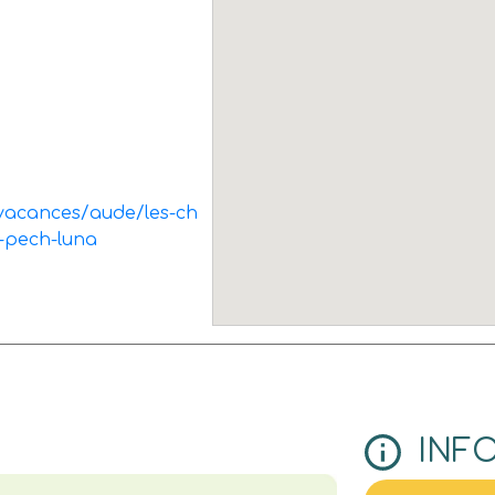
-vacances/aude/les-ch
5-pech-luna
INF