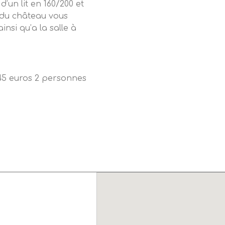
un lit en 160/200 et
e du château vous
nsi qu’a la salle à
145 euros 2 personnes