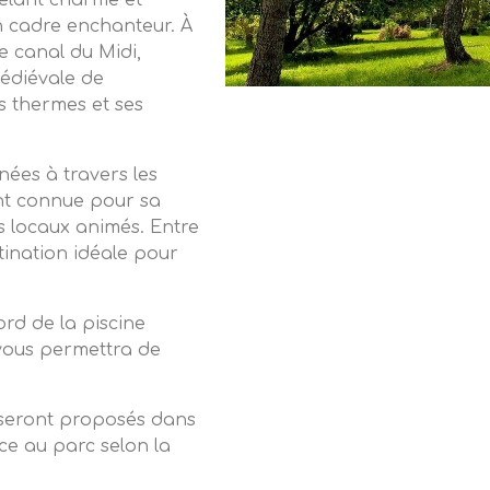
êlant charme et
n cadre enchanteur. À
e canal du Midi,
médiévale de
s thermes et ses
ées à travers les
ent connue pour sa
s locaux animés. Entre
tination idéale pour
d de la piscine
vous permettra de
 seront proposés dans
ce au parc selon la