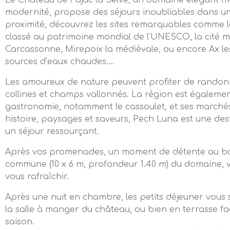
Le Château de Fajac la Selve, un domaine élégant m
modernité, propose des séjours inoubliables dans u
proximité, découvrez les sites remarquables comme l
classé au patrimoine mondial de l’UNESCO, la cité 
Carcassonne, Mirepoix la médiévale, ou encore Ax le
sources d’eaux chaudes….
Les amoureux de nature peuvent profiter de randonn
collines et champs vallonnés. La région est égalem
gastronomie, notamment le cassoulet, et ses marché
histoire, paysages et saveurs, Pech Luna est une des
un séjour ressourçant.
Après vos promenades, un moment de détente au bor
commune (10 x 6 m, profondeur 1.40 m) du domaine, 
vous rafraîchir.
Après une nuit en chambre, les petits déjeuner vous
la salle à manger du château, ou bien en terrasse fa
saison.