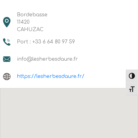
Bordebasse
11420
CAHUZAC
Port : +33 6 64 80 97 59
info@lesherbesdaure.fr
https://lesherbesdaure.fr/
Passe
Change