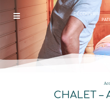
DÉCOUVRIR
PAT
Acc
CHALET –