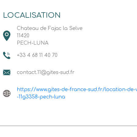
LOCALISATION
Chateau de Fajac la Selve
11420
PECH-LUNA
+33 4 68 11 40 70
contact.11@gites-sud.fr
https://www.gites-de-france-sud.fr/location-de
-11g3358-pech-luna