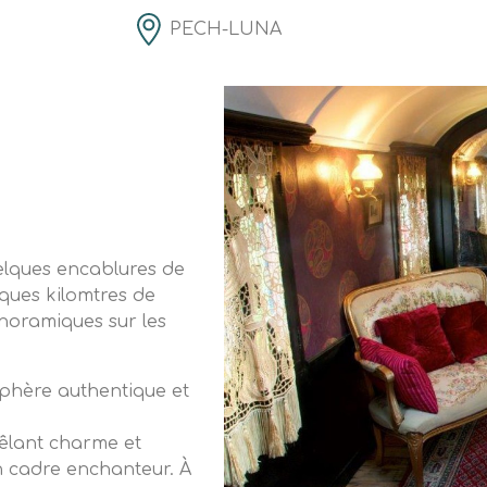
PECH-LUNA
elques encablures de
ques kilomtres de
anoramiques sur les
sphère authentique et
êlant charme et
n cadre enchanteur. À