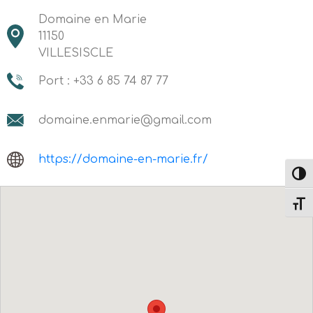
Domaine en Marie
11150
VILLESISCLE
Port : +33 6 85 74 87 77
domaine.enmarie@gmail.com
https://domaine-en-marie.fr/
Passe
Change