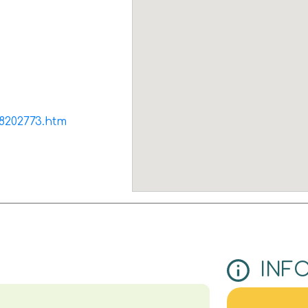
h8202773.htm
INF