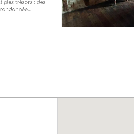
iples trésors : des
de randonnée…