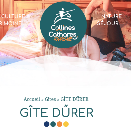
CULTURE &
NATURE
RIMOINE
SÉJOUR
Accueil
»
Gîtes
»
GÎTE DŰRER
GÎTE DŰRER