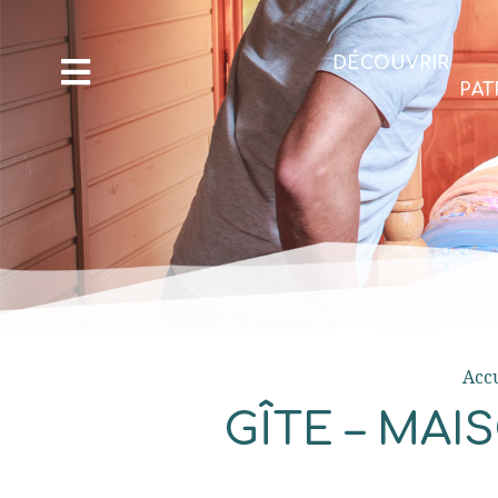
DÉCOUVRIR
PAT
Accu
GÎTE – MA