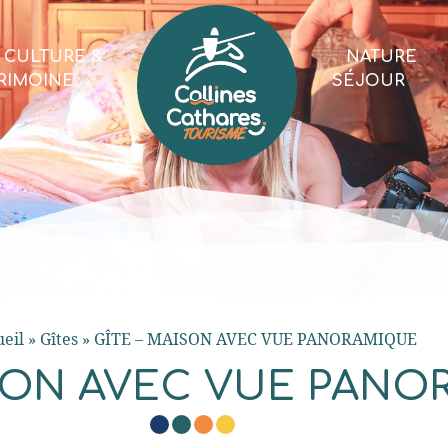
CULTURE &
NATURE
RIMOINE
SÉJOUR
eil
»
Gîtes
»
GÎTE – MAISON AVEC VUE PANORAMIQUE
ISON AVEC VUE PAN