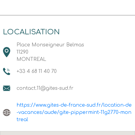
LOCALISATION
Place Monseigneur Belmas
11290
MONTREAL
+33 4 68 11 40 70
contact.11@gites-sud.fr
https://www.gites-de-france-sud.fr/location-de
-vacances/aude/gite-pippermint-11g2770-mon
treal