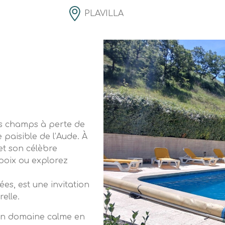
PLAVILLA
les champs à perte de
ge paisible de l’Aude. À
et son célèbre
epoix ou explorez
ées, est une invitation
elle.
 un domaine calme en