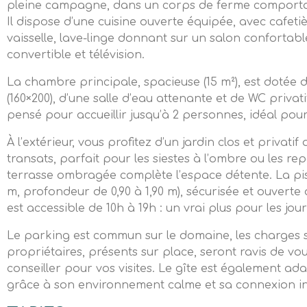
pleine campagne, dans un corps de ferme comportan
Il dispose d’une cuisine ouverte équipée, avec cafeti
vaisselle, lave-linge donnant sur un salon conforta
convertible et télévision.
La chambre principale, spacieuse (15 m²), est dotée d
(160×200), d’une salle d’eau attenante et de WC privat
pensé pour accueillir jusqu’à 2 personnes, idéal pou
À l’extérieur, vous profitez d’un jardin clos et privatif
transats, parfait pour les siestes à l’ombre ou les re
terrasse ombragée complète l’espace détente. La p
m, profondeur de 0,90 à 1,90 m), sécurisée et ouverte
est accessible de 10h à 19h : un vrai plus pour les jou
Le parking est commun sur le domaine, les charges so
propriétaires, présents sur place, seront ravis de vou
conseiller pour vos visites. Le gîte est également ada
grâce à son environnement calme et sa connexion in