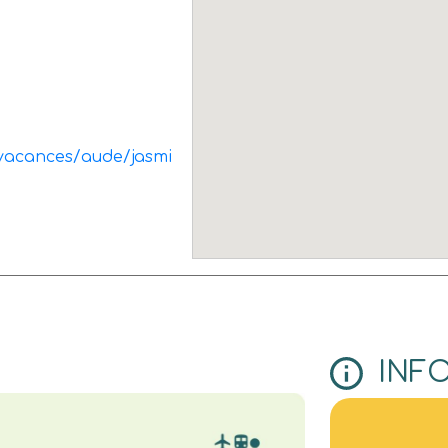
e-vacances/aude/jasmi
INF