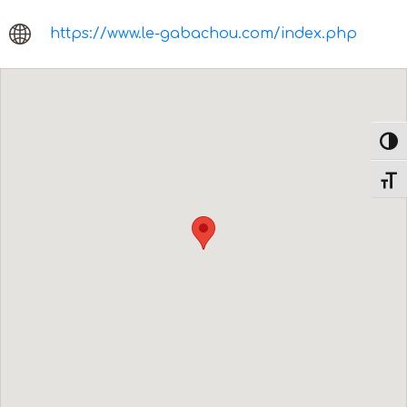
https://www.le-gabachou.com/index.php
Passe
Change