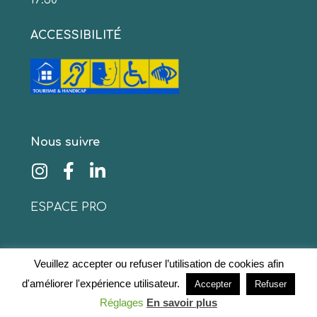
17:30
ACCESSIBILITÉ
Nous suivre
ESPACE PRO
Veuillez accepter ou refuser l’utilisation de cookies afin
© 2020 www.collinescathares.com Tous droits
d'améliorer l'expérience utilisateur.
Accepter
Refuser
réservés
Mentions légales
–
Protection des données
Réglages
En savoir plus