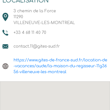
LOCALISATION
3 chemin de la Force
11290
VILLENEUVE-LES-MONTREAL
+33 4 68 11 40 70
contact.11@gites-sud.fr
https://www.gites-de-france-sud.fr/location-de
-vacances/aude/la-maison-du-regisseur-11g36
56-villeneuve-les-montreal