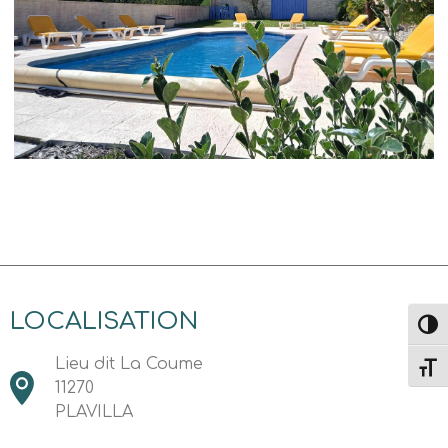
LOCALISATION
Passe
Lieu dit La Coume
Change
11270
PLAVILLA