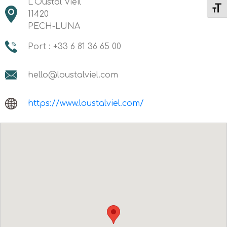
L’Oustal Vieil
Change
11420
PECH-LUNA
Port : +33 6 81 36 65 00
hello@loustalviel.com
https://www.loustalviel.com/