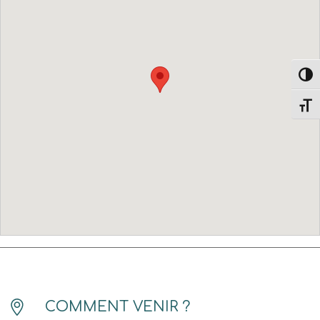
Passe
Change
COMMENT VENIR ?