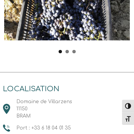
Previous
Next
LOCALISATION
Domaine de Villarzens​​
Passe
11150
BRAM
Change
Port : +33 6 18 04 01 35