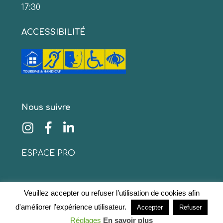
17:30
ACCESSIBILITÉ
Nous suivre
ESPACE PRO
Veuillez accepter ou refuser l’utilisation de cookies afin
© 2020 www.collinescathares.com Tous droits
d'améliorer l'expérience utilisateur.
Accepter
Refuser
réservés
Mentions légales
–
Protection des données
Réglages
En savoir plus