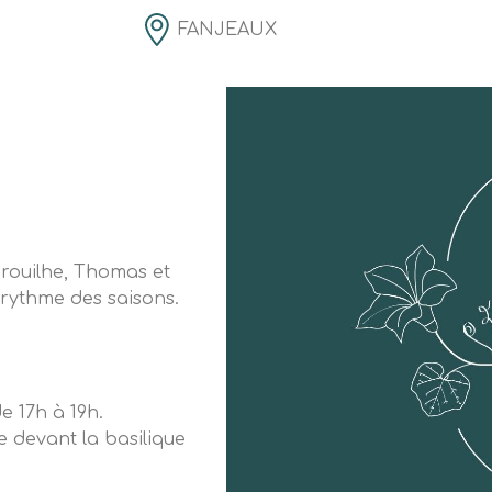
FANJEAUX
Prouilhe, Thomas et
 rythme des saisons.
e 17h à 19h.
e devant la basilique