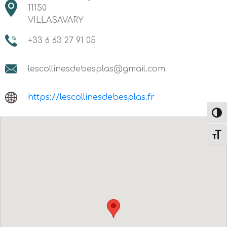
11150
VILLASAVARY
+33 6 63 27 91 05
lescollinesdebesplas@gmail.com
https://lescollinesdebesplas.fr
Passe
Change